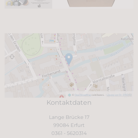
©
OpenStreetMap
contributors.
·
Lösung von Dr. DSGVO
Kontaktdaten
Lange Brücke 17
99084 Erfurt
0361 -
5620314