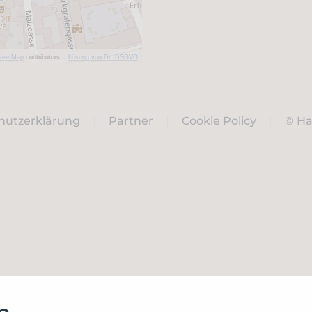
reetMap
contributors.
·
Lösung von Dr. DSGVO
hutzerklärung
Partner
Cookie Policy
© H