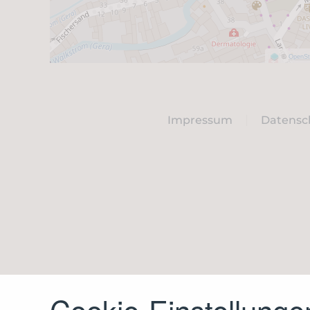
©
OpenSt
Impressum
Datensc