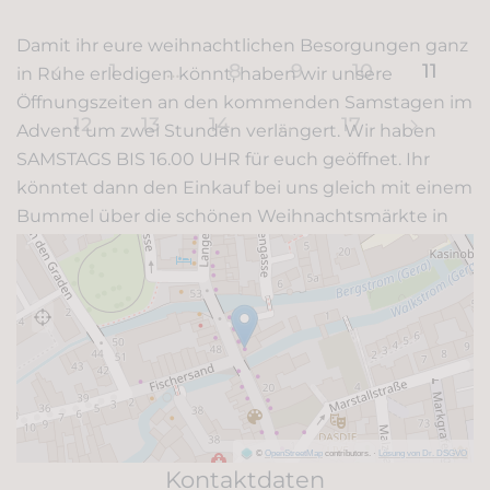
Damit ihr eure weihnachtlichen Besorgungen ganz
1
…
8
9
10
11
in Ruhe erledigen könnt, haben wir unsere
Öffnungszeiten an den kommenden Samstagen im
12
13
14
…
17
Advent um zwei Stunden verlängert. Wir haben
SAMSTAGS BIS 16.00 UHR für euch geöffnet. Ihr
könntet dann den Einkauf bei uns gleich mit einem
Bummel über die schönen Weihnachtsmärkte in
der Erfurter Innenstadt verbi…
weiterlesen
©
OpenStreetMap
contributors.
·
Lösung von Dr. DSGVO
Kontaktdaten